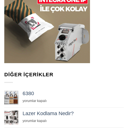
DIĞER İÇERIKLER
6380
için
yorumlar kapalı
Lazer Kodlama Nedir?
Lazer
yorumlar kapalı
Kodlama