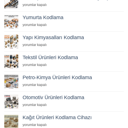
Konveyör
yorumlar kapalı
Bant
ve
Yumurta Kodlama
Kodlama
Yumurta
yorumlar kapalı
Entegrasyonu
Kodlama
için
için
Yapı Kimyasalları Kodlama
Yapı
yorumlar kapalı
Kimyasalları
Kodlama
Tekstil Ürünleri Kodlama
için
Tekstil
yorumlar kapalı
Ürünleri
Kodlama
Petro-Kimya Ürünleri Kodlama
için
Petro-
yorumlar kapalı
Kimya
Ürünleri
Otomotiv Ürünleri Kodlama
Kodlama
Otomotiv
yorumlar kapalı
için
Ürünleri
Kodlama
Kağıt Ürünleri Kodlama Cihazı
için
Kağıt
yorumlar kapalı