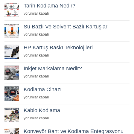
Nedir?
Tarih Kodlama Nedir?
için
Tarih
yorumlar kapalı
Kodlama
Nedir?
Su Bazlı Ve Solvent Bazlı Kartuşlar
için
Su
yorumlar kapalı
Bazlı
Ve
HP Kartuş Baskı Teknolojileri
Solvent
HP
yorumlar kapalı
Bazlı
Kartuş
Kartuşlar
Baskı
İnkjet Markalama Nedir?
için
Teknolojileri
İnkjet
yorumlar kapalı
için
Markalama
Nedir?
Kodlama Cihazı
için
Kodlama
yorumlar kapalı
Cihazı
için
Kablo Kodlama
Kablo
yorumlar kapalı
Kodlama
için
Konveyör Bant ve Kodlama Entegrasyonu