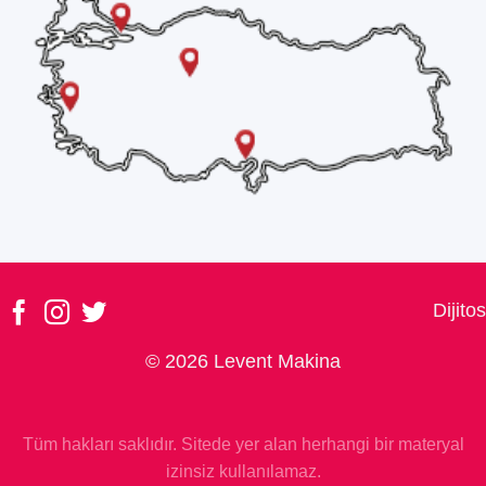
Dijitos
© 2026 Levent Makina
Tüm hakları saklıdır. Sitede yer alan herhangi bir materyal
izinsiz kullanılamaz.