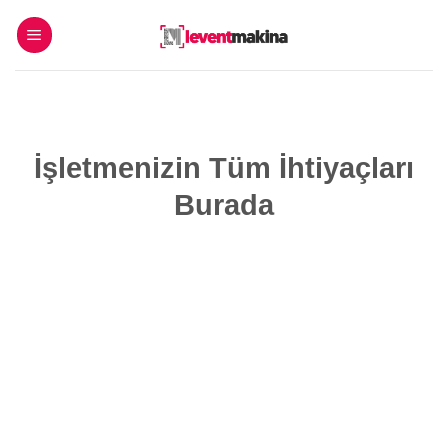
İçeriğe
atla
İşletmenizin Tüm İhtiyaçları
Burada