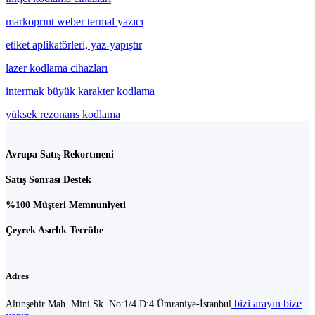
markoprınt weber termal yazıcı
etiket aplikatörleri, yaz-yapıştır
lazer kodlama cihazları
intermak büyük karakter kodlama
yüksek rezonans kodlama
Avrupa Satış Rekortmeni
Satış Sonrası Destek
%100 Müşteri Memnuniyeti
Çeyrek Asırlık Tecrübe
Adres
bizi arayın
bize
Altınşehir Mah. Mini Sk. No:1/4 D:4 Ümraniye-İstanbul