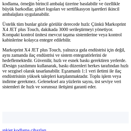
kodlama, örneğin birincil ambalaj üzerine basılabilir ve özellikle
büyük barkodlar, şirket logoları ve sertifikasyon işaretleri ikincil
ambalajlara uygulanabilir.
Üstelik tüm bunlar gözle görülür derecede hızlı: Çünkü Markoprint
X4 JET plus Touch, dakikada 3000 serileştirmeyi yönetiyor.
Kompakt kontrol ünitesi mevcut taşıma sistemlerine veya kontrol
kabinlerine kolayca entegre edilebilir.
Markoprint X4 JET plus Touch, yalnızca gıda endüstrisi için değil,
aynı zamanda ilaç endüstrisi ve sistem entegratörlerini de
hedeflemektedir. Güvenilir, hızlı ve esnek baskı gerektiren yerlerde.
iDesign yazılımını kullanarak, baskı düzenleri herkes tarafından hızlı
ve sezgisel olarak tasarlanabilir. Eşzamanlı 1:1 veri iletimi ile ilaç
endüstrisinin yüksek talepleri karşılanmaktadır.
Toplu işlem veya
indirme gerekmez. Geleneksel ara yüzlerin sayısı, üst seviye veri
sistemleri ile hızlı ve sorunsuz iletişimi garanti eder.
ınkjet kodlama cihazları