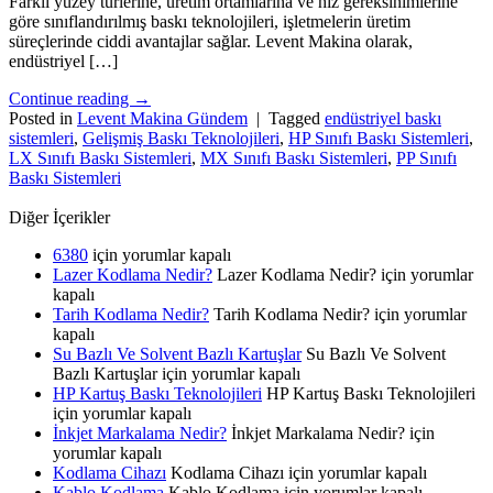
Farklı yüzey türlerine, üretim ortamlarına ve hız gereksinimlerine
göre sınıflandırılmış baskı teknolojileri, işletmelerin üretim
süreçlerinde ciddi avantajlar sağlar. Levent Makina olarak,
endüstriyel […]
Continue reading
→
Posted in
Levent Makina Gündem
|
Tagged
endüstriyel baskı
sistemleri
,
Gelişmiş Baskı Teknolojileri
,
HP Sınıfı Baskı Sistemleri
,
LX Sınıfı Baskı Sistemleri
,
MX Sınıfı Baskı Sistemleri
,
PP Sınıfı
Baskı Sistemleri
Diğer İçerikler
6380
için
yorumlar kapalı
Lazer Kodlama Nedir?
Lazer Kodlama Nedir? için
yorumlar
kapalı
Tarih Kodlama Nedir?
Tarih Kodlama Nedir? için
yorumlar
kapalı
Su Bazlı Ve Solvent Bazlı Kartuşlar
Su Bazlı Ve Solvent
Bazlı Kartuşlar için
yorumlar kapalı
HP Kartuş Baskı Teknolojileri
HP Kartuş Baskı Teknolojileri
için
yorumlar kapalı
İnkjet Markalama Nedir?
İnkjet Markalama Nedir? için
yorumlar kapalı
Kodlama Cihazı
Kodlama Cihazı için
yorumlar kapalı
Kablo Kodlama
Kablo Kodlama için
yorumlar kapalı