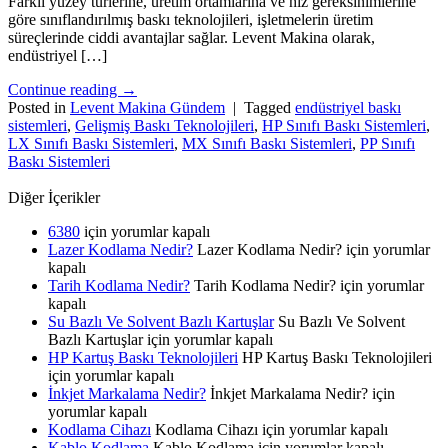
Farklı yüzey türlerine, üretim ortamlarına ve hız gereksinimlerine
göre sınıflandırılmış baskı teknolojileri, işletmelerin üretim
süreçlerinde ciddi avantajlar sağlar. Levent Makina olarak,
endüstriyel […]
Continue reading
→
Posted in
Levent Makina Gündem
|
Tagged
endüstriyel baskı
sistemleri
,
Gelişmiş Baskı Teknolojileri
,
HP Sınıfı Baskı Sistemleri
,
LX Sınıfı Baskı Sistemleri
,
MX Sınıfı Baskı Sistemleri
,
PP Sınıfı
Baskı Sistemleri
Diğer İçerikler
6380
için
yorumlar kapalı
Lazer Kodlama Nedir?
Lazer Kodlama Nedir? için
yorumlar
kapalı
Tarih Kodlama Nedir?
Tarih Kodlama Nedir? için
yorumlar
kapalı
Su Bazlı Ve Solvent Bazlı Kartuşlar
Su Bazlı Ve Solvent
Bazlı Kartuşlar için
yorumlar kapalı
HP Kartuş Baskı Teknolojileri
HP Kartuş Baskı Teknolojileri
için
yorumlar kapalı
İnkjet Markalama Nedir?
İnkjet Markalama Nedir? için
yorumlar kapalı
Kodlama Cihazı
Kodlama Cihazı için
yorumlar kapalı
Kablo Kodlama
Kablo Kodlama için
yorumlar kapalı