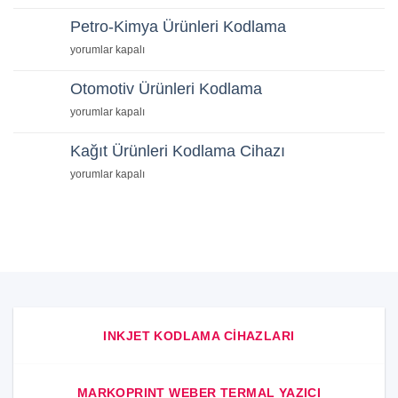
Ürünleri
Kodlama
Petro-Kimya Ürünleri Kodlama
için
Petro-
yorumlar kapalı
Kimya
Ürünleri
Otomotiv Ürünleri Kodlama
Kodlama
Otomotiv
yorumlar kapalı
için
Ürünleri
Kodlama
Kağıt Ürünleri Kodlama Cihazı
için
Kağıt
yorumlar kapalı
Ürünleri
Kodlama
Cihazı
için
INKJET KODLAMA CIHAZLARI
MARKOPRINT WEBER TERMAL YAZICI