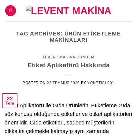
İçeriğe
atla
TAG ARCHIVES:
ÜRÜN ETIKETLEME
MAKINALARI
LEVENT MAKINA GÜNDEM
Etiket Aplikatörü Hakkında
POSTED ON
22 TEMMUZ 2020
BY
YONETICI-001
22
Tem
Etiket Aplikatörü ile Gıda Ürünlerini Etiketleme Gıda
söz konusu olduğunda etiketler ve etiket aplikatörleri
önemlidir. Gıda etiketleri, sadece müşterilerin
dikkatini çekmekle kalmayıp aynı zamanda