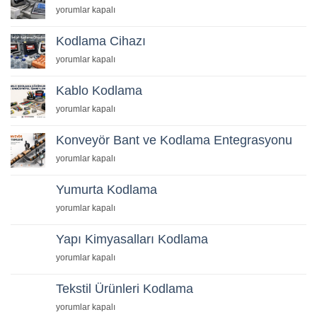
Teknolojileri
İnkjet
yorumlar kapalı
için
Markalama
Nedir?
Kodlama Cihazı
için
Kodlama
yorumlar kapalı
Cihazı
için
Kablo Kodlama
Kablo
yorumlar kapalı
Kodlama
için
Konveyör Bant ve Kodlama Entegrasyonu
Konveyör
yorumlar kapalı
Bant
ve
Yumurta Kodlama
Kodlama
Yumurta
yorumlar kapalı
Entegrasyonu
Kodlama
için
için
Yapı Kimyasalları Kodlama
Yapı
yorumlar kapalı
Kimyasalları
Kodlama
Tekstil Ürünleri Kodlama
için
Tekstil
yorumlar kapalı