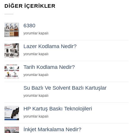
DIĞER İÇERIKLER
6380
için
yorumlar kapalı
Lazer Kodlama Nedir?
Lazer
yorumlar kapalı
Kodlama
Nedir?
Tarih Kodlama Nedir?
için
Tarih
yorumlar kapalı
Kodlama
Nedir?
Su Bazlı Ve Solvent Bazlı Kartuşlar
için
Su
yorumlar kapalı
Bazlı
Ve
HP Kartuş Baskı Teknolojileri
Solvent
HP
yorumlar kapalı
Bazlı
Kartuş
Kartuşlar
Baskı
İnkjet Markalama Nedir?
için