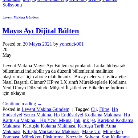
Solisyonu
Levent Makina Gündem
Mayıs Ayı Dijital Bülten
Posted on
20 Mayıs 2021
by
yonetici-001
20
May
Levent Makina Mayıs Ayı Bülteni yayımlandı. Linke tıklayarak
bültenimizi indirebilir ya da düzenli bültenlerini mailinize
ulaştırılması için abone olabilirsiniz. Bu ay neler var! e-ticarette
Nasıl Başarılı Olunur? HP ve LX sınıfı Mürekkeplerle Kodlama
Yeni Dünya Düzeninde Müşteri İlişkileri ve Etiketleme İndirmek
için tıklayın
Continue reading
→
Posted in
Levent Makina Gündem
|
Tagged
Cij
,
Filtre
,
Hp
Endstriyel Yazıcı Makina
,
Hp Endüstriyel Kodlama Makinası
,
Hp
Kartuşlu Makina—Hp Yzıcı Mkina
,
İnk
,
ink jet
,
Karekod Kodlama
Makinası
,
Kartuşlu Kolama Makinası
,
Kartuşu Tarih Atma
Makinası
,
Krtuşlu Markalama Makinası
,
Make Up
,
Mürekkep
Pompası
,
Mürekkep Püskürtme
,
Nozzele
,
Solvent
,
Son Kullanma