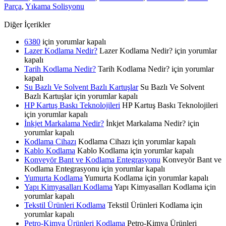
Parça
,
Yıkama Solisyonu
Diğer İçerikler
6380
için
yorumlar kapalı
Lazer Kodlama Nedir?
Lazer Kodlama Nedir? için
yorumlar
kapalı
Tarih Kodlama Nedir?
Tarih Kodlama Nedir? için
yorumlar
kapalı
Su Bazlı Ve Solvent Bazlı Kartuşlar
Su Bazlı Ve Solvent
Bazlı Kartuşlar için
yorumlar kapalı
HP Kartuş Baskı Teknolojileri
HP Kartuş Baskı Teknolojileri
için
yorumlar kapalı
İnkjet Markalama Nedir?
İnkjet Markalama Nedir? için
yorumlar kapalı
Kodlama Cihazı
Kodlama Cihazı için
yorumlar kapalı
Kablo Kodlama
Kablo Kodlama için
yorumlar kapalı
Konveyör Bant ve Kodlama Entegrasyonu
Konveyör Bant ve
Kodlama Entegrasyonu için
yorumlar kapalı
Yumurta Kodlama
Yumurta Kodlama için
yorumlar kapalı
Yapı Kimyasalları Kodlama
Yapı Kimyasalları Kodlama için
yorumlar kapalı
Tekstil Ürünleri Kodlama
Tekstil Ürünleri Kodlama için
yorumlar kapalı
Petro-Kimya Ürünleri Kodlama
Petro-Kimya Ürünleri