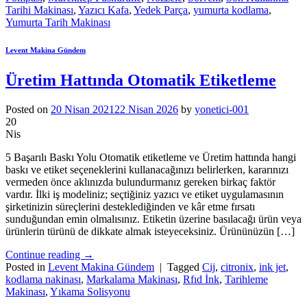
Tarihi Makinası
,
Yazıcı Kafa
,
Yedek Parça
,
yumurta kodlama
,
Yumurta Tarih Makinası
Levent Makina Gündem
Üretim Hattında Otomatik Etiketleme
Posted on
20 Nisan 2021
22 Nisan 2026
by
yonetici-001
20
Nis
5 Başarılı Baskı Yolu Otomatik etiketleme ve Üretim hattında hangi
baskı ve etiket seçeneklerini kullanacağınızı belirlerken, kararınızı
vermeden önce aklınızda bulundurmanız gereken birkaç faktör
vardır. İlki iş modeliniz; seçtiğiniz yazıcı ve etiket uygulamasının
şirketinizin süreçlerini desteklediğinden ve kâr etme fırsatı
sunduğundan emin olmalısınız. Etiketin üzerine basılacağı ürün veya
ürünlerin türünü de dikkate almak isteyeceksiniz. Ürününüzün […]
Continue reading
→
Posted in
Levent Makina Gündem
|
Tagged
Cij
,
citronix
,
ink jet
,
kodlama nakinası
,
Markalama Makinası
,
Rfıd İnk
,
Tarihleme
Makinası
,
Yıkama Solisyonu