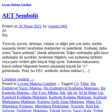
Levent Makina Gündem
AET Sembolü
Posted on
20 Nisan 2021
by
yonetici-001
20
Nis
Yiyecek, içecek, deterjan, vidalar ve diğer pek çok ürün, üretim
sırasında üretici tarafından doldurulur ve paketlenir. Ambalaj, daha
sonra “hazır ambalaj” olarak adlandırılır. Diğer ambalajlar gibi hazır
ambalajlar da içerikler, beslenme bilgileri, son kullanma tarihleri ​​
veya parti verileri gibi birçok bilgi içerir. Yakından bakarsanız,
bazen miktar bilgisinin hemen arkasında küçük bir “e”
görürsünüz. Peki, bu EEC sembolü, dolum miktarı […]
Continue reading
→
Posted in
Levent Makina Gündem
|
Tagged
Cij
,
Filtre
,
Hp
Endstriyel Yazıcı Makina
,
Hp Endüstriyel Kodlama Makinası
,
Hp
Kartuşlu Makina—Hp Yzıcı Mkina
,
İnk
,
ink jet
,
Irf Id Make Up
,
Karekod Kodlama Makinası
,
Kartuşlu Kolama Makinası
,
Kartuşlu
Markalama Makinası
,
Kartuşu Tarih Atma Makinası
,
Make Up
,
Mürekkep Pompası
,
Mürekkep Püskürtme
,
Nozzele
,
Rfıd İnk
,
Solvent
,
Tarihleme Makinası
,
Teknik Servis
,
Yazıcı Kafa
,
Yedek