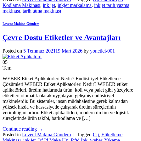
Kodlama Makinası
,
ink jet
,
inkjet markalama
,
inkjet tarih yazma
makinası
,
tarih atma makinası
Levent Makina Gündem
Çevre Dostu Etiketler ve Avantajları
Posted on
5 Temmuz 2021
19 Mart 2026
by
yonetici-001
05
Tem
WEBER Etiket Aplikatörleri Nedir? Endüstriyel Etiketleme
Çözümleri WEBER Etiket Aplikatörleri Nedir? WEBER etiket
aplikatörleri, üretim hatlarında ürün, koli veya palet gibi yüzeylere
etiketleri otomatik olarak uygulayan gelişmiş endüstriyel
makinelerdir. Bu sistemler, insan müdahalesine gerek kalmadan
yüksek hızda ve hassasiyetle çalışarak üretim süreçlerinin
verimliliğini artırır. Etiket aplikatörleri, modern üretim ve lojistik
süreçlerinde ürün takibi, barkodlama ve […]
Continue reading
→
Posted in
Levent Makina Gündem
|
Tagged
Cij
,
Etiketleme
Makinası
,
ink jet
,
Irf Id Make Up
,
Rfıd İnk
,
weber
,
Yıkama