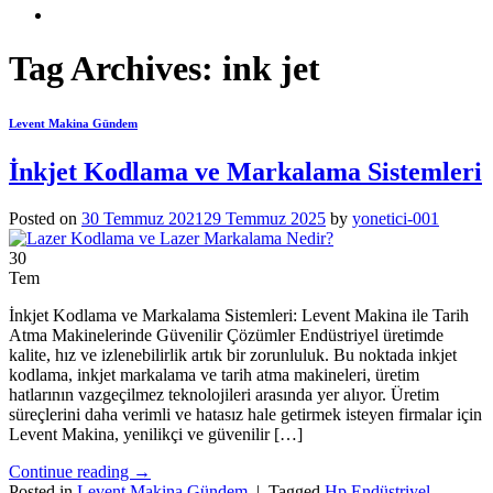
Tag Archives:
ink jet
Levent Makina Gündem
İnkjet Kodlama ve Markalama Sistemleri
Posted on
30 Temmuz 2021
29 Temmuz 2025
by
yonetici-001
30
Tem
İnkjet Kodlama ve Markalama Sistemleri: Levent Makina ile Tarih
Atma Makinelerinde Güvenilir Çözümler Endüstriyel üretimde
kalite, hız ve izlenebilirlik artık bir zorunluluk. Bu noktada inkjet
kodlama, inkjet markalama ve tarih atma makineleri, üretim
hatlarının vazgeçilmez teknolojileri arasında yer alıyor. Üretim
süreçlerini daha verimli ve hatasız hale getirmek isteyen firmalar için
Levent Makina, yenilikçi ve güvenilir […]
Continue reading
→
Posted in
Levent Makina Gündem
|
Tagged
Hp Endüstriyel