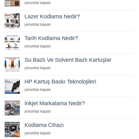
için
yorumlar kapalı
Lazer Kodlama Nedir?
Lazer
yorumlar kapalı
Kodlama
Nedir?
Tarih Kodlama Nedir?
için
Tarih
yorumlar kapalı
Kodlama
Nedir?
Su Bazlı Ve Solvent Bazlı Kartuşlar
için
Su
yorumlar kapalı
Bazlı
Ve
HP Kartuş Baskı Teknolojileri
Solvent
HP
yorumlar kapalı
Bazlı
Kartuş
Kartuşlar
Baskı
İnkjet Markalama Nedir?
için
Teknolojileri
İnkjet
yorumlar kapalı
için
Markalama
Nedir?
Kodlama Cihazı
için
Kodlama
yorumlar kapalı
Cihazı