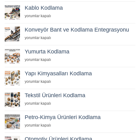
için
Kablo Kodlama
Kablo
yorumlar kapalı
Kodlama
için
Konveyör Bant ve Kodlama Entegrasyonu
Konveyör
yorumlar kapalı
Bant
ve
Yumurta Kodlama
Kodlama
Yumurta
yorumlar kapalı
Entegrasyonu
Kodlama
için
için
Yapı Kimyasalları Kodlama
Yapı
yorumlar kapalı
Kimyasalları
Kodlama
Tekstil Ürünleri Kodlama
için
Tekstil
yorumlar kapalı
Ürünleri
Kodlama
Petro-Kimya Ürünleri Kodlama
için
Petro-
yorumlar kapalı
Kimya
Ürünleri
Otomotiv Ürünleri Kodlama