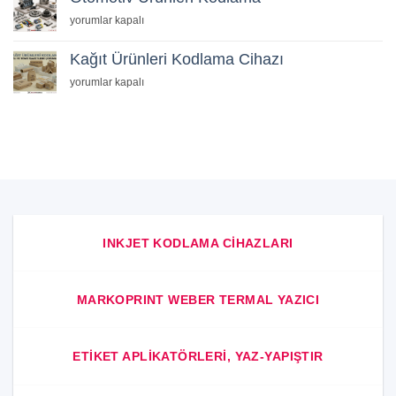
Kodlama
Otomotiv
yorumlar kapalı
için
Ürünleri
Kodlama
Kağıt Ürünleri Kodlama Cihazı
için
Kağıt
yorumlar kapalı
Ürünleri
Kodlama
Cihazı
için
INKJET KODLAMA CIHAZLARI
MARKOPRINT WEBER TERMAL YAZICI
ETIKET APLIKATÖRLERI, YAZ-YAPIŞTIR