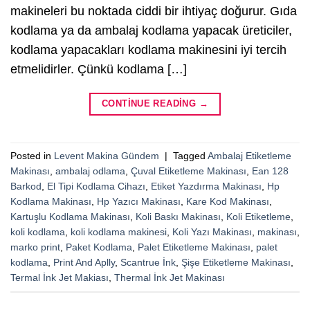
makineleri bu noktada ciddi bir ihtiyaç doğurur. Gıda
kodlama ya da ambalaj kodlama yapacak üreticiler,
kodlama yapacakları kodlama makinesini iyi tercih
etmelidirler. Çünkü kodlama […]
CONTINUE READING
→
Posted in
Levent Makina Gündem
|
Tagged
Ambalaj Etiketleme
Makinası
,
ambalaj odlama
,
Çuval Etiketleme Makinası
,
Ean 128
Barkod
,
El Tipi Kodlama Cihazı
,
Etiket Yazdırma Makinası
,
Hp
Kodlama Makinası
,
Hp Yazıcı Makinası
,
Kare Kod Makinası
,
Kartuşlu Kodlama Makinası
,
Koli Baskı Makinası
,
Koli Etiketleme
,
koli kodlama
,
koli kodlama makinesi
,
Koli Yazı Makinası
,
makinası
,
marko print
,
Paket Kodlama
,
Palet Etiketleme Makinası
,
palet
kodlama
,
Print And Aplly
,
Scantrue İnk
,
Şişe Etiketleme Makinası
,
Termal İnk Jet Makiası
,
Thermal İnk Jet Makinası