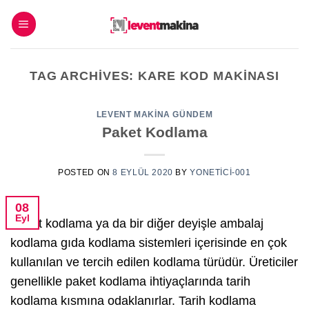
İçeriğe
atla
TAG ARCHIVES:
KARE KOD MAKINASI
LEVENT MAKINA GÜNDEM
Paket Kodlama
POSTED ON
8 EYLÜL 2020
BY
YONETICI-001
08
Eyl
Paket kodlama ya da bir diğer deyişle ambalaj
kodlama gıda kodlama sistemleri içerisinde en çok
kullanılan ve tercih edilen kodlama türüdür. Üreticiler
genellikle paket kodlama ihtiyaçlarında tarih
kodlama kısmına odaklanırlar. Tarih kodlama