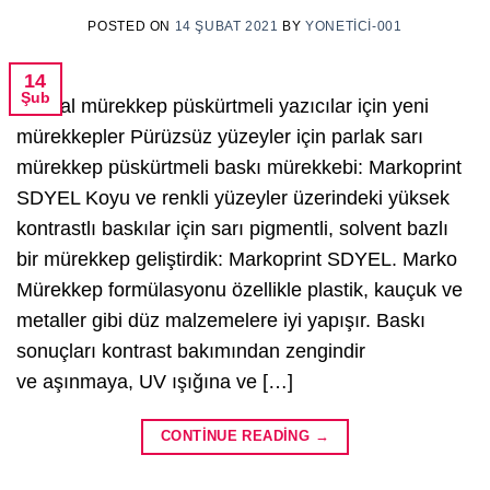
POSTED ON
14 ŞUBAT 2021
BY
YONETICI-001
14
Şub
Termal mürekkep püskürtmeli yazıcılar için yeni
mürekkepler Pürüzsüz yüzeyler için parlak sarı
mürekkep püskürtmeli baskı mürekkebi: Markoprint
SDYEL Koyu ve renkli yüzeyler üzerindeki yüksek
kontrastlı baskılar için sarı pigmentli, solvent bazlı
bir mürekkep geliştirdik: Markoprint SDYEL. Marko
Mürekkep formülasyonu özellikle plastik, kauçuk ve
metaller gibi düz malzemelere iyi yapışır. Baskı
sonuçları kontrast bakımından zengindir
ve aşınmaya, UV ışığına ve […]
CONTINUE READING
→