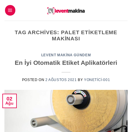
İçeriğe
atla
TAG ARCHIVES:
PALET ETIKETLEME
MAKINASI
LEVENT MAKINA GÜNDEM
En İyi Otomatik Etiket Aplikatörleri
POSTED ON
2 AĞUSTOS 2021
BY
YONETICI-001
02
Ağu