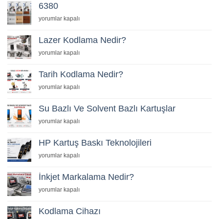
6380
için
yorumlar kapalı
Lazer Kodlama Nedir?
Lazer
yorumlar kapalı
Kodlama
Nedir?
Tarih Kodlama Nedir?
için
Tarih
yorumlar kapalı
Kodlama
Nedir?
Su Bazlı Ve Solvent Bazlı Kartuşlar
için
Su
yorumlar kapalı
Bazlı
Ve
HP Kartuş Baskı Teknolojileri
Solvent
HP
yorumlar kapalı
Bazlı
Kartuş
Kartuşlar
Baskı
İnkjet Markalama Nedir?
için
Teknolojileri
İnkjet
yorumlar kapalı
için
Markalama
Nedir?
Kodlama Cihazı
için