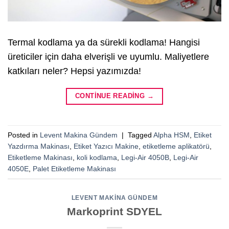
Termal kodlama ya da sürekli kodlama! Hangisi
üreticiler için daha elverişli ve uyumlu. Maliyetlere
katkıları neler? Hepsi yazımızda!
CONTINUE READING
→
Posted in
Levent Makina Gündem
|
Tagged
Alpha HSM
,
Etiket
Yazdırma Makinası
,
Etiket Yazıcı Makine
,
etiketleme aplikatörü
,
Etiketleme Makinası
,
koli kodlama
,
Legi-Air 4050B
,
Legi-Air
4050E
,
Palet Etiketleme Makinası
LEVENT MAKINA GÜNDEM
Markoprint SDYEL