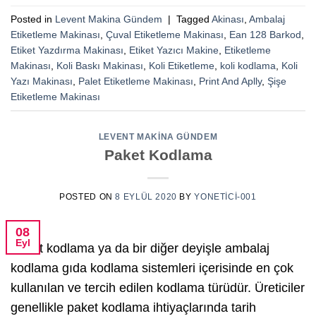
Posted in
Levent Makina Gündem
|
Tagged
Akinası
,
Ambalaj
Etiketleme Makinası
,
Çuval Etiketleme Makinası
,
Ean 128 Barkod
,
Etiket Yazdırma Makinası
,
Etiket Yazıcı Makine
,
Etiketleme
Makinası
,
Koli Baskı Makinası
,
Koli Etiketleme
,
koli kodlama
,
Koli
Yazı Makinası
,
Palet Etiketleme Makinası
,
Print And Aplly
,
Şişe
Etiketleme Makinası
LEVENT MAKINA GÜNDEM
Paket Kodlama
POSTED ON
8 EYLÜL 2020
BY
YONETICI-001
08
Eyl
Paket kodlama ya da bir diğer deyişle ambalaj
kodlama gıda kodlama sistemleri içerisinde en çok
kullanılan ve tercih edilen kodlama türüdür. Üreticiler
genellikle paket kodlama ihtiyaçlarında tarih