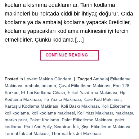
kodlama kısmına odaklanırlar. Tarih kodlama
makineleri bu noktada ciddi bir ihtiyaç doğurur. Gıda
kodlama ya da ambalaj kodlama yapacak üreticiler,
kodlama yapacakları kodlama makinesini iyi tercih
etmelidirler. Çünkü kodlama […]
CONTINUE READING
→
Posted in
Levent Makina Gündem
|
Tagged
Ambalaj Etiketleme
Makinası
,
ambalaj odlama
,
Çuval Etiketleme Makinası
,
Ean 128
Barkod
,
El Tipi Kodlama Cihazı
,
Etiket Yazdırma Makinası
,
Hp
Kodlama Makinası
,
Hp Yazıcı Makinası
,
Kare Kod Makinası
,
Kartuşlu Kodlama Makinası
,
Koli Baskı Makinası
,
Koli Etiketleme
,
koli kodlama
,
koli kodlama makinesi
,
Koli Yazı Makinası
,
makinası
,
marko print
,
Paket Kodlama
,
Palet Etiketleme Makinası
,
palet
kodlama
,
Print And Aplly
,
Scantrue İnk
,
Şişe Etiketleme Makinası
,
Termal İnk Jet Makiası
,
Thermal İnk Jet Makinası