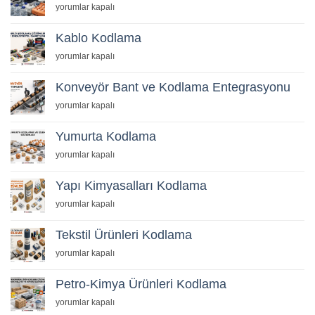
Kodlama
yorumlar kapalı
Cihazı
için
Kablo Kodlama
Kablo
yorumlar kapalı
Kodlama
için
Konveyör Bant ve Kodlama Entegrasyonu
Konveyör
yorumlar kapalı
Bant
ve
Yumurta Kodlama
Kodlama
Yumurta
yorumlar kapalı
Entegrasyonu
Kodlama
için
için
Yapı Kimyasalları Kodlama
Yapı
yorumlar kapalı
Kimyasalları
Kodlama
Tekstil Ürünleri Kodlama
için
Tekstil
yorumlar kapalı
Ürünleri
Kodlama
Petro-Kimya Ürünleri Kodlama
için
Petro-
yorumlar kapalı
Kimya