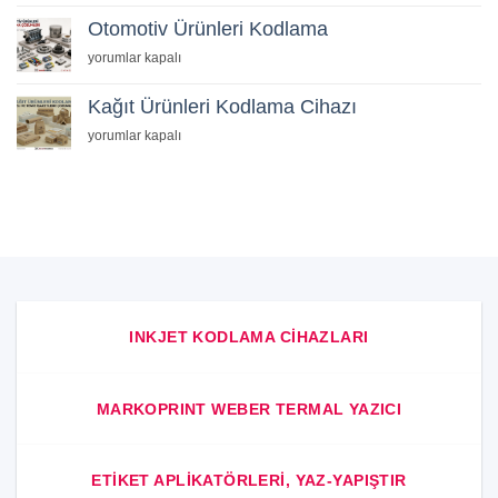
Ürünleri
Otomotiv Ürünleri Kodlama
Kodlama
Otomotiv
yorumlar kapalı
için
Ürünleri
Kodlama
Kağıt Ürünleri Kodlama Cihazı
için
Kağıt
yorumlar kapalı
Ürünleri
Kodlama
Cihazı
için
INKJET KODLAMA CIHAZLARI
MARKOPRINT WEBER TERMAL YAZICI
ETIKET APLIKATÖRLERI, YAZ-YAPIŞTIR